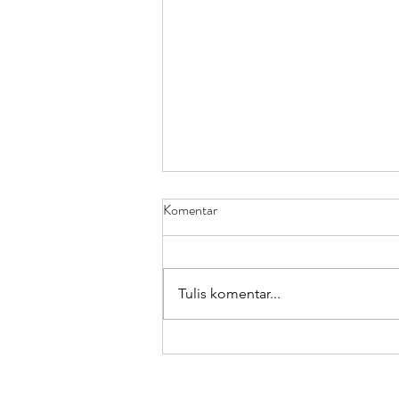
Komentar
Tulis komentar...
An Amazing Baptism