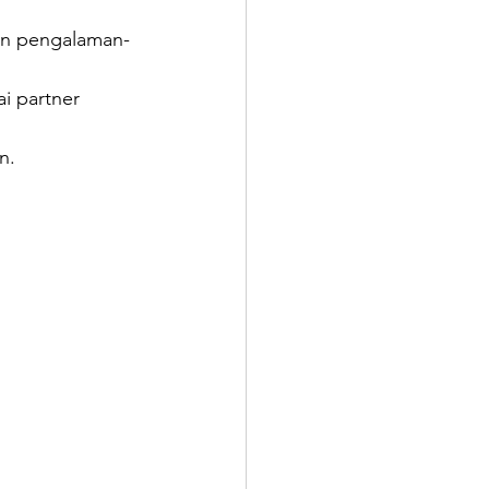
an pengalaman-
i partner 
n.