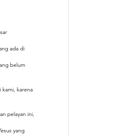
sar  
ang ada di 
yang belum 
 kami, karena 
n pelayan ini, 
Yesus yang  